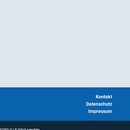
zbestimmungen
.
Kontakt
Datenschutz
Impressum
6089-0
|
E-Mail senden