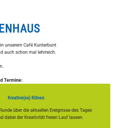
NENHAUS
n in unserem Café Kunterbunt
und auch schon mal lehrreich.
n.
nd Termine:
Kreative(es) Klönen
 Runde über die aktuellen Ereignisse des Tages
 dabei der Kreativität freien Lauf lassen.