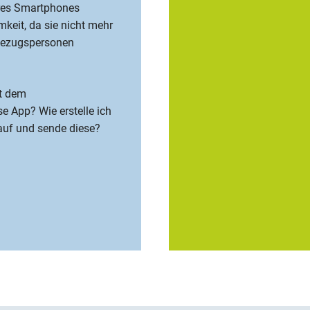
hres Smartphones
mkeit, da sie nicht mehr
 Bezugspersonen
t dem
 App? Wie erstelle ich
auf und sende diese?